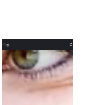
1a-hundeschule.de
Stressfrei ohne Leine
Blog